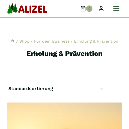
Zum
0
Inhalt
springen
/
Shop
/
Für dein Business
/
Erholung & Prävention
Erholung & Prävention