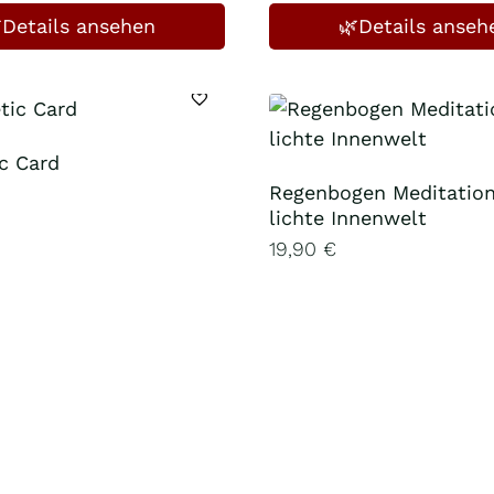
Details ansehen
🌿Details anseh
ic Card
Regenbogen Meditation
lichte Innenwelt
19,90
€