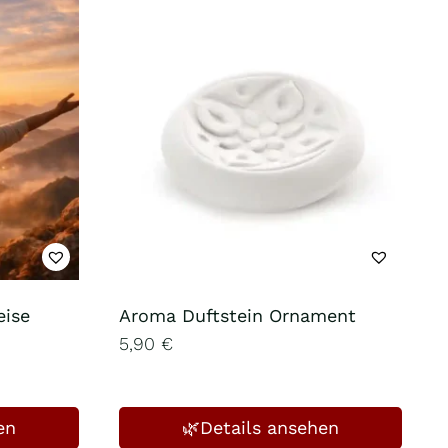
eise
Aroma Duftstein Ornament
5,90
€
en
🌿Details ansehen