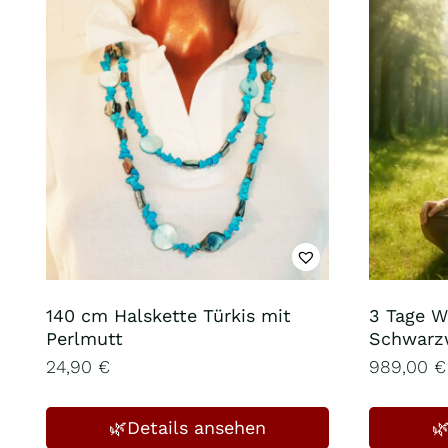
140 cm Halskette Türkis mit
3 Tage W
Perlmutt
Schwarz
24,90
€
989,00
€
🌿Details ansehen
