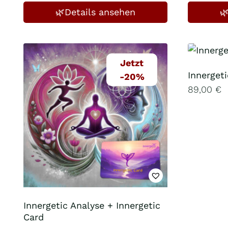
🌿Details ansehen

Jetzt
Innerget
-20%
89,00
€
Innergetic Analyse + Innergetic
Card