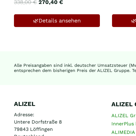
Ursprünglicher
Aktueller
338,00
€
270,40
€
Preis
Preis
war:
ist:
338,00 €
270,40 €.
🌿Details ansehen

Alle Preisangaben sind inkl. deutscher Umsatzsteuer (Mw
entsprechen dem bisherigen Preis der ALIZEL Gruppe. Te
ALIZEL
ALIZEL
Adresse:
ALIZEL G
Untere Dorfstraße 8
InnerPlus 
79843 Löffingen
ALIMEDIA