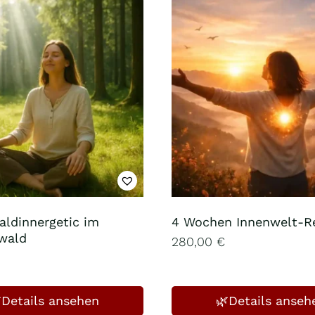
aldinnergetic im
4 Wochen Innenwelt-R
wald
280,00
€
Details ansehen
🌿Details anseh