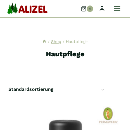
Zum
0
Inhalt
springen
/
Shop
/
Hautpflege
Hautpflege