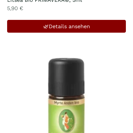
5,90
€
🌿Details ansehen