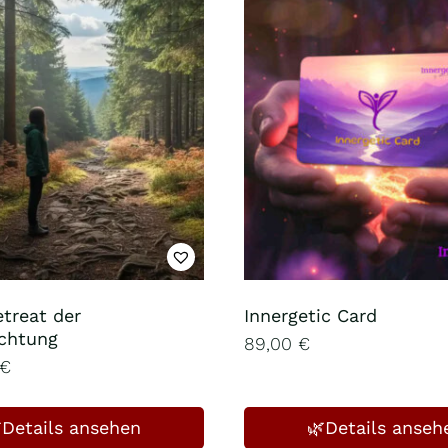
etreat der
Innergetic Card
chtung
89,00
€
€
Details ansehen
🌿Details anseh