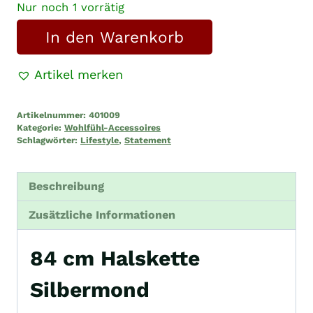
Nur noch 1 vorrätig
84
In den Warenkorb
cm
Halskette
Artikel merken
Silbermond
Menge
Artikelnummer:
401009
Kategorie:
Wohlfühl-Accessoires
Schlagwörter:
Lifestyle
,
Statement
Beschreibung
Zusätzliche Informationen
84 cm Halskette
Silbermond