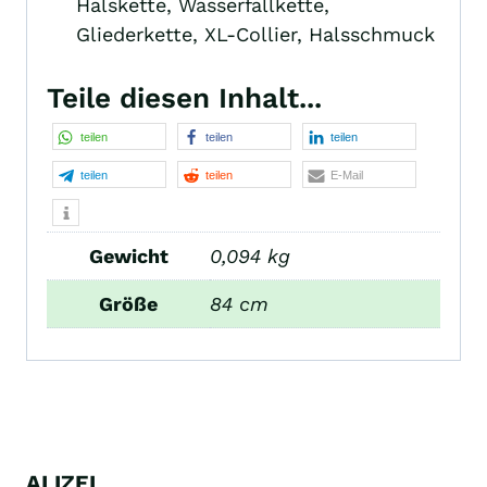
Halskette, Wasserfallkette,
Gliederkette, XL-Collier, Halsschmuck
Teile diesen Inhalt...
teilen
teilen
teilen
teilen
teilen
E-Mail
Gewicht
0,094 kg
Größe
84 cm
ALIZEL