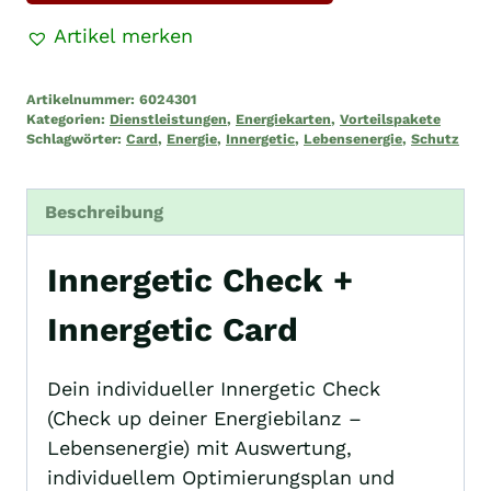
+
Artikel merken
Innergetic
Card
Artikelnummer:
6024301
Menge
Kategorien:
Dienstleistungen
,
Energiekarten
,
Vorteilspakete
Schlagwörter:
Card
,
Energie
,
Innergetic
,
Lebensenergie
,
Schutz
Beschreibung
Innergetic Check +
Innergetic Card
Dein individueller Innergetic Check
(Check up deiner Energiebilanz –
Lebensenergie) mit Auswertung,
individuellem Optimierungsplan und