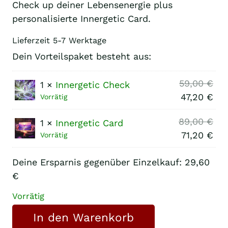
war:
ist:
Check up deiner Lebensenergie plus
personalisierte Innergetic Card.
148,00 €
118,40 €.
Lieferzeit
5-7 Werktage
Dein Vorteilspaket besteht aus:
Urs
59,00
€
1 ×
Innergetic Check
Pre
Akt
47,20
€
Vorrätig
war
Pre
Urs
89,00
€
1 ×
Innergetic Card
59,
ist:
Pre
Akt
71,20
€
Vorrätig
47,
war
Pre
Deine Ersparnis gegenüber Einzelkauf: 29,60
89,
ist:
€
71,
Vorrätig
Innergetic
In den Warenkorb
Check