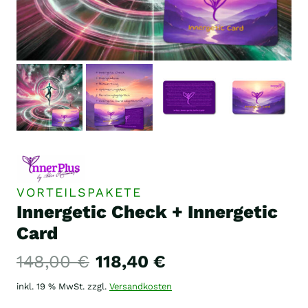
VORTEILSPAKETE
Innergetic Check + Innergetic
Card
Ursprünglicher
Aktueller
148,00
€
118,40
€
Preis
Preis
inkl. 19 % MwSt.
zzgl.
Versandkosten